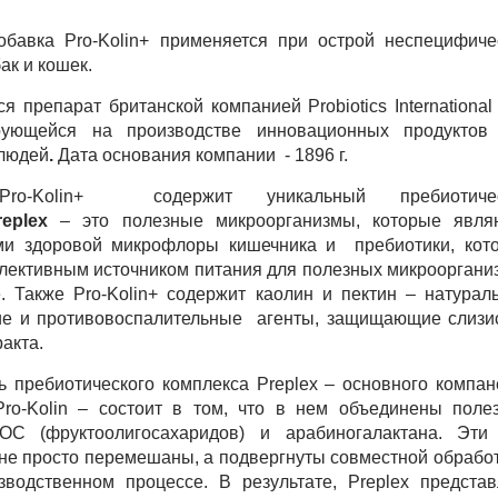
обавка Pro-Kolin+ применяется при острой неспецифиче
ак и кошек.
я препарат британской компанией Probiotics International
рующейся на производстве инновационных продуктов
 людей
.
Дата основания компании - 1896 г.
Pro-Kolin+ содержит уникальный пребиотичес
replex
– это полезные микроорганизмы, которые явля
ми здоровой микрофлоры кишечника и пребиотики, кот
лективным источником питания для полезных микрооргани
. Также Pro-Kolin+ содержит каолин и пектин – натурал
е и противовоспалительные агенты, защищающие слизи
ракта.
ь пребиотического комплекса Preplex – основного компан
Pro-Kolin – состоит в том, что в нем объединены поле
ОС (фруктоолигосахаридов) и арабиногалактана. Эти
не просто перемешаны, а подвергнуты совместной обработ
водственном процессе. В результате, Preplex представ