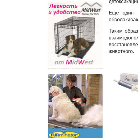
детоксикация
Еще один к
обволакива
Таким образ
взаимодоп
восстановле
животного.