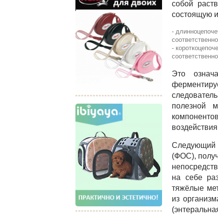
собой раст
состоящую и
- длинноцепоч
соответственно
- короткоцепоч
соответственно
Это означ
ферментируе
следовател
полезной м
компонентов
воздействия
Следующий
(ФОС), полу
непосредств
на себе раз
тяжёлые мет
из организм
(энтераль