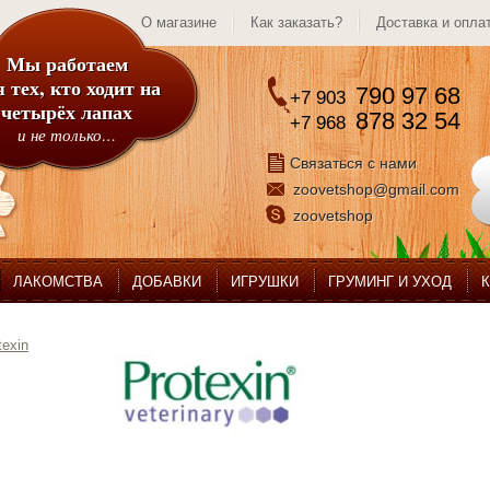
О магазине
Как заказать?
Доставка и опла
Мы работаем
 тех, кто ходит на
790 97 68
+7 903
четырёх лапах
878 32 54
+7 968
и не только…
Связаться с нами
zoovetshop@gmail.com
zoovetshop
ЛАКОМСТВА
ДОБАВКИ
ИГРУШКИ
ГРУМИНГ И УХОД
texin