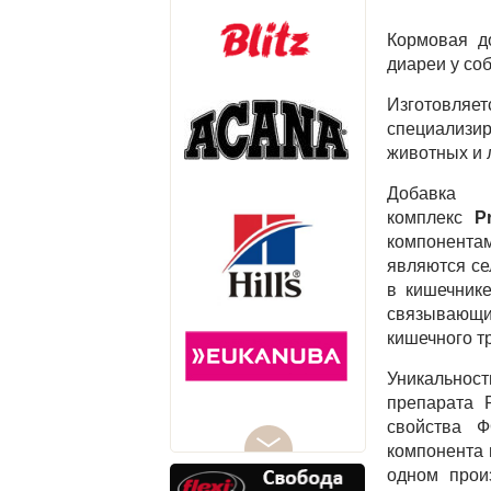
Кормовая д
диареи у соб
Изготовляетс
специализи
животных и
Добавка 
комплекс
P
компонента
являются се
в кишечнике
связывающи
кишечного т
Уникальност
препарата 
свойства Ф
компонента 
одном произ