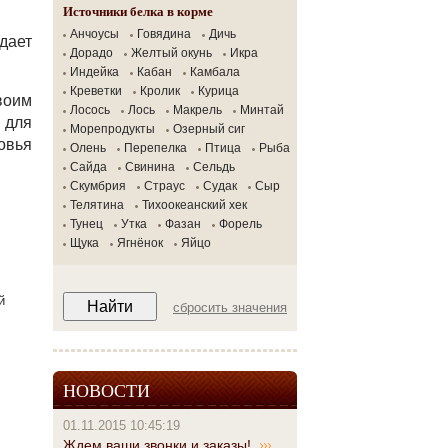
Источники белка в корме
Анчоусы
Говядина
Дичь
дает
Дорадо
Желтый окунь
Икра
Индейка
Кабан
Камбала
Креветки
Кролик
Курица
воим
Лосось
Лось
Макрель
Минтай
 для
Морепродукты
Озерный сиг
овья
Олень
Перепелка
Птица
Рыба
Сайда
Свинина
Сельдь
Скумбрия
Страус
Судак
Сыр
Телятина
Тихоокеанский хек
Тунец
Утка
Фазан
Форель
Щука
Ягнёнок
Яйцо
й
сбросить значения
НОВОСТИ
01.11.2015 10:45:19
Ждем ваши звонки и заказы!