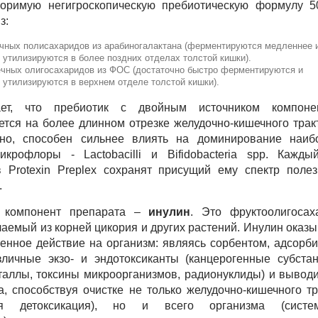
воримую негигроскопическую пребиотическую формулу 50
з:
ечных полисахаридов из арабиногалактана (ферментируются медленнее 
 утилизируются в более поздних отделах толстой кишки).
ечных олигосахаридов из ФОС (достаточно быстро ферментируются и
 утилизируются в верхнем отделе толстой кишки).
ает, что пребиотик с двойным источником компоне
тся на более длинном отрезке желудочно-кишечного тракт
ьно, способен сильнее влиять на доминирование наиб
икрофлоры - Lactobacilli и Bifidobacteria spp. Кажды
 Protexin Preplex сохранят присущий ему спектр полез
.
 компонент препарата –
инулин
. Это фруктоолигосах
чаемый из корней цикория и других растений. Инулин оказы
енное действие на организм: являясь сорбентом, адсорби
личные экзо- и эндотоксиканты (канцерогенные субстан
аллы, токсины микроорганизмов, радионуклиды) и выводи
а, способствуя очистке не только желудочно-кишечного тр
ная детоксикация), но и всего организма (систе