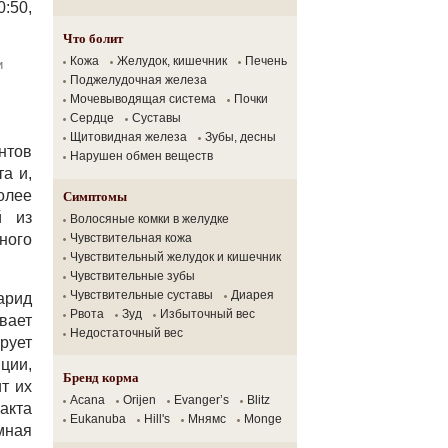
:50,
Что болит
Кожа
Желудок, кишечник
Печень
и
Поджелудочная железа
Мочевыводящая система
Почки
Сердце
Суставы
Щитовидная железа
Зубы, десны
нтов
Нарушен обмен веществ
а и,
Симптомы
олее
й из
Волосяные комки в желудке
ного
Чувствительная кожа
Чувствительный желудок и кишечник
Чувствительные зубы
Чувствительные суставы
Диарея
арид
Рвота
Зуд
Избыточный вес
вает
Недостаточный вес
рует
ции,
Бренд корма
т их
Acana
Orijen
Evanger’s
Blitz
акта
Eukanuba
Hill's
Мнямс
Monge
мная