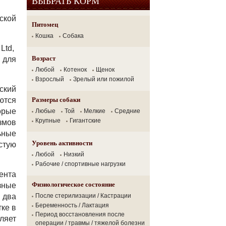
ВЫБРАТЬ КОРМ
ской
Питомец
Кошка
Собака
 Ltd,
Возраст
 для
Любой
Котенок
Щенок
Взрослый
Зрелый или пожилой
кий
Размеры собаки
ются
орые
Любые
Той
Мелкие
Средние
Крупные
Гигантские
змов
ьные
Уровень активности
стую
Любой
Низкий
Рабочие / спортивные нагрузки
ента
Физиологическое состояние
зные
 два
После стерилизации / Кастрации
Беременность / Лактация
ке в
Период восстановления после
ляет
операции / травмы / тяжелой болезни