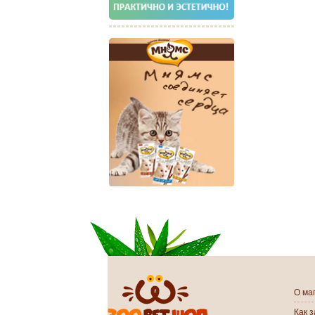
О ма
Как 