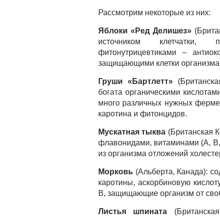
Рассмотрим некоторые из них:
Яблоки «Ред Делишез»
(Брита
источником клетчатки, 
фитонутрицевтиками – антиокс
защищающими клетки организма 
Груши «Бартлетт»
(Британска
богата органическими кислотам
много различных нужных фермен
каротина и фитонцидов.
Мускатная тыква
(Британская К
флавонидами, витаминами (А, В,
из организма отложений холест
Морковь
(Альберта, Канада): с
каротины, аскорбиновую кислоту
В, защищающие организм от сво
Листья шпината
(Британская