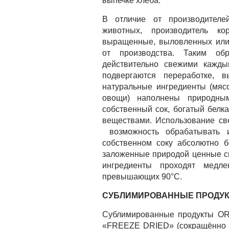
выпечке хлеба.
В отличие от производител
животных, производитель ко
выращенные, выловленных или 
от производства. Таким об
действительно свежими каждый
подвергаются переработке, 
натуральные ингредиенты (мяс
овощи) наполнены природны
собственный сок, богатый бел
веществами. Использование св
возможность обрабатывать 
собственном соку абсолютно б
заложенные природой ценные с
ингредиенты проходят медле
превышающих 90°C.
СУБЛИМИРОВАННЫЕ ПРОДУ
Cублимированные продукты ORI
«FREEZE DRIED» (сокращённо F