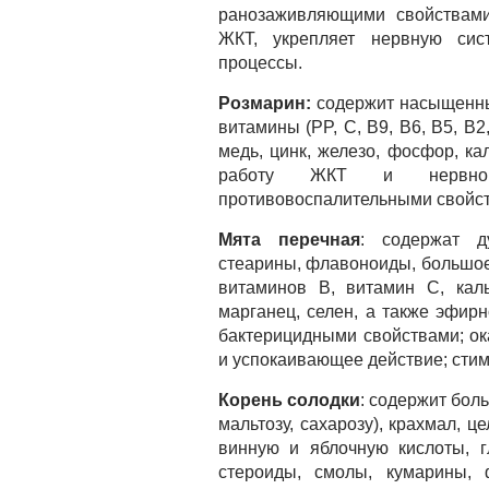
ранозаживляющими свойствами
ЖКТ, укрепляет нервную сис
процессы.
Розмарин:
содержит насыщенны
витамины (PP, C, B9, B6, B5, B2
медь, цинк, железо, фосфор, кал
работу ЖКТ и нервной 
противовоспалительными свойс
Мята перечная
: содержат д
стеарины, флавоноиды, большое 
витаминов B, витамин C, каль
марганец, селен, а также эфир
бактерицидными свойствами; о
и успокаивающее действие; стим
Корень солодки
: содержит боль
мальтозу, сахарозу), крахмал, 
винную и яблочную кислоты, г
стероиды, смолы, кумарины, 