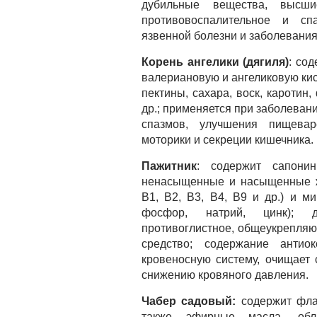
дубильные вещества, высши
противовоспалительное и спа
язвенной болезни и заболевания
Корень ангелики (дягиля)
: со
валериановую и ангеликовую кис
пектины, сахара, воск, каротин
др.; применяется при заболеван
спазмов, улучшения пищевар
моторики и секреции кишечника.
Пажитник
: содержит сапонин
ненасыщенные и насыщенные жи
В1, В2, В3, В4, В9 и др.) и м
фосфор, натрий, цинк); де
противоглистное, общеукрепля
средство; содержание антиок
кровеносную систему, очищает с
снижению кровяного давления.
Чабер садовый:
содержит фла
также эфирные масла, обла