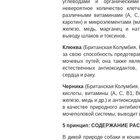
углеводами и органическим
невероятное количество клетч
различными витаминами (А, C, 
каротин) и микроэлементами (маг
железо, медь, марганец и нат
выводу шлаков и токсинов.
Клюква
(Британская Колумбия, 
за свою способность предотвр
мочевых путей; она также явл
естественных антиоксидантов,
сердца и раку.
Черника
(Британская Колумбия,
кислоты, витамины (А, С, В1, B
железо, медь и др.) и антиоксид
в качестве природного антибио
мочеполовой системы; выводит 
5 принцип: СОДЕРЖАНИЕ Р
В дикой природе собаки и кошк