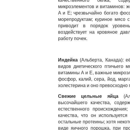
качественного белка; сод
микроэлементов и витаминов: же
A и Е; чрезвычайно богато фос
морепродуктам; куриное мясо 
приводит в порядок уровен
воздействует на кровяное дав
работу почек.
Индейка
(Альберта, Канада): 
видов диетического птичьего 
витамины А и Е, важные микроэле
фосфор, калий, сера, йод, марг
холестерина и оно превосходно 
Свежие цельные яйца
(Аль
высочайшего качества, содер
естественного происхождения;
качества, что он используется
остальные протеины; хотя неко
виде яичного порошка, при пр