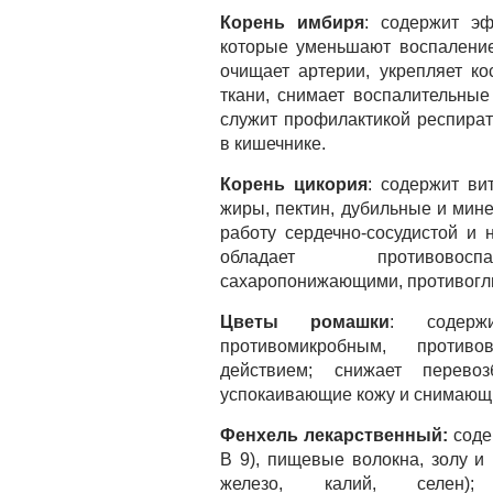
Корень имбиря
: содержит э
которые уменьшают воспаление
очищает артерии, укрепляет к
ткани, снимает воспалительные
служит профилактикой респират
в кишечнике.
Корень цикория
: содержит ви
жиры, пектин, дубильные и мин
работу сердечно-сосудистой и 
обладает противовоспа
сахаропонижающими, противогл
Цветы ромашки
: содерж
противомикробным, против
действием; снижает перево
успокаивающие кожу и снимающи
Фенхель лекарственный:
соде
B 9), пищевые волокна, золу и 
железо, калий, селен); 