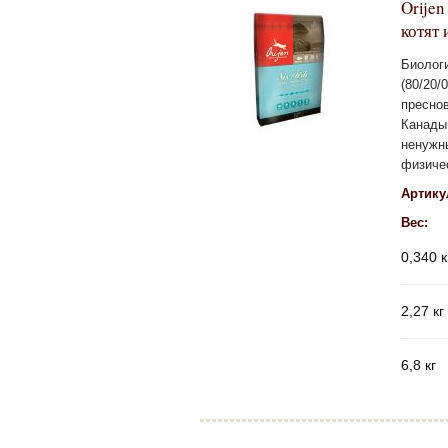
Orijen
котят 
Биоло
(80/20
пресно
Канады
ненужн
физичес
Артику
Вес:
0,340 к
2,27 кг
6,8 кг