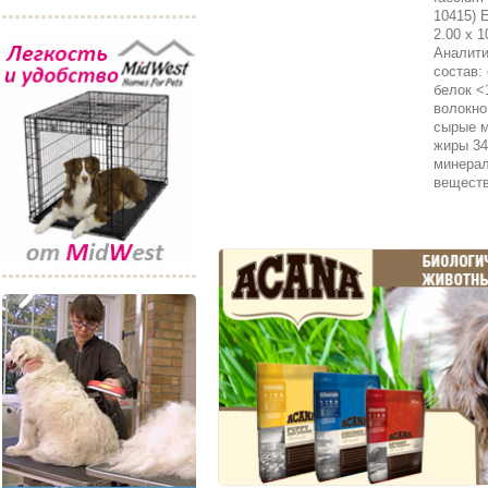
10415) 
2.00 x 1
Аналити
состав:
белок <
волокно
сырые м
жиры 3
минера
вещест