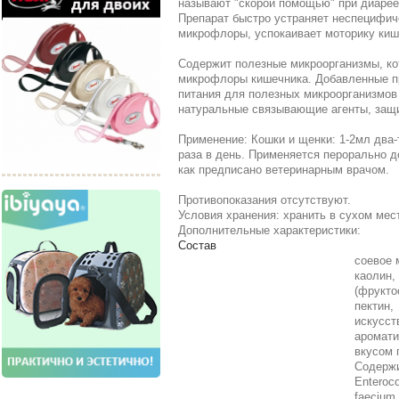
называют "скорой помощью" при диаре
Препарат быстро устраняет неспецифи
микрофлоры, успокаивает моторику киш
Содержит полезные микроорганизмы, ко
микрофлоры кишечника. Добавленные п
питания для полезных микроорганизмов 
натуральные связывающие агенты, защ
Применение: Кошки и щенки: 1-2мл два-т
раза в день. Применяется перорально 
как предписано ветеринарным врачом.
Противопоказания отсутствуют.
Условия хранения: хранить в сухом мес
Дополнительные характеристики:
Состав
соевое 
каолин,
(фрукто
пектин,
искусст
аромати
вкусом 
Содержи
Enteroc
faecium