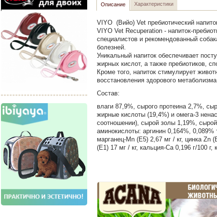
Характеристики
Описание
VIYO (Вийо) Vet пребиотический напито
VIYO Vet Recuperation - напиток-пребио
специалистов и рекомендованный собак
болезней.
Уникальный напиток обеспечивает посту
жирных кислот, а также пребиотиков, 
Кроме того, напиток стимулирует живот
восстановления здорового метаболизма.
Состав:
влаги 87,9%, сырого протеина 2,7%, сы
жирные кислоты (19,4%) и омега-3 нен
соотношении), сырой золы 1,19%, сыро
аминокислоты: аргинин 0,164%, 0,089% т
марганец-Mn (E5) 2,67 мг / кг, цинка Zn (E
(E1) 17 мг / кг, кальция-Ca 0,196 г/100 г, 