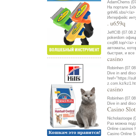
AdamChems (07.
На портале 1xbe
gnh46.sbs/</a>
Интерфейс инту
. u659q
JeffCIB (07.08.
pokerdom официа
cxq98.top/</a>
автоматы, кото
быстрая, и все
casino
Robinhen (07.08
Dive in and disc
href="https://s
z.com.kz/kz1.h
casino
Robinhen (07.08
Dive in and disc
Casino Slo
Nicholastoope (
Раз можна под
Online casinos 
Casino Online Sl