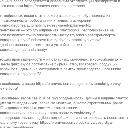
ильных весов определяется условиями эксплуатации предприятия и
ого контроля https://promves.com/service/remont/
томобильных весов статического взвешивания обусловлена их
 назначением и требованиями к точности измерений
.com/categories/avtomobilnye-vesy-peredvizhnye-pvt-b/
онент весов — это грузоприемная платформа, расположенная на
 что позволяет точно определять массу грузового автотранспорта
.com/produktsiya/fundament-tumby-dlya-avtomobilnyh-vesov/
дробнее основные элементы и устройство этих весов
.com/categories/fundamenty/
ающей промышленности – на сахарных, молочных, мясокомбинатах –
весы фиксируют поступление сырья и отгрузку готовой продукции,
озрачность движения материалов в рамках производственного цикла
.com/produktsiya/page/3/
 особенности весов https://promves.com/categories/avtomobilnye-vesy-
skie-pvt-a/
омобильных весов зависит от грузоподъёмности, длины и ширины платф
дителя тензодатчиков, варианта монтажа, объёма строительных работ,
ПО и дополнительных систем автоматизации
.com/service/avtomatizacziya-proczessov-vzveshivaniya/
з предварительного подбора под объект — значит рисковать несоответс
еальному грузопотоку https://promves.com/produktsiya/vesy-dlya-
allet-evro-poddonov/