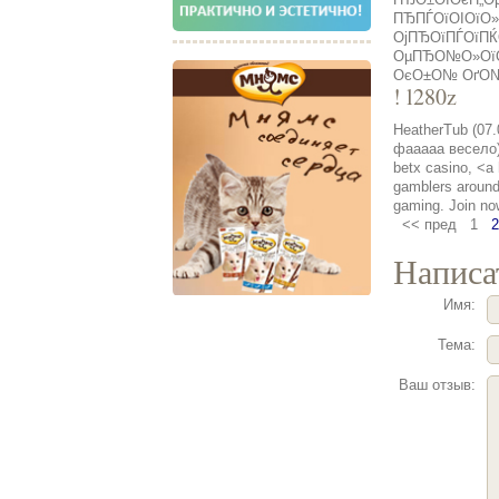
ПЂПЃОїОІОїО
ОјПЂОїПЃОїП
ОµПЂО№О»ОїОі
ОєО±О№ ОґО№
! l280z
HeatherTub (07.
фааааа весело)
betx casino, <a 
gamblers around 
gaming. Join no
<< пред
1
2
Написа
Имя:
Тема:
Ваш отзыв: