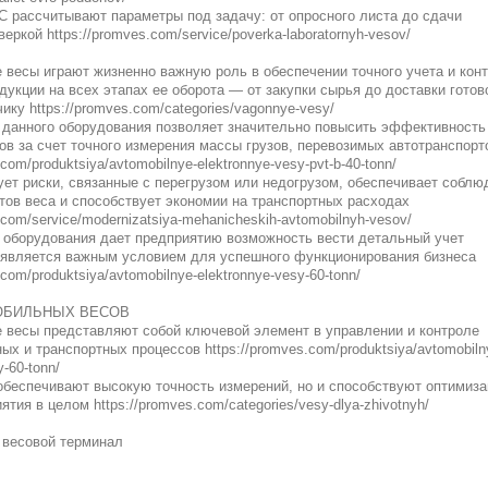
 рассчитывают параметры под задачу: от опросного листа до сдачи
еркой https://promves.com/service/poverka-laboratornyh-vesov/
весы играют жизненно важную роль в обеспечении точного учета и кон
дукции на всех этапах ее оборота — от закупки сырья до доставки готов
ику https://promves.com/categories/vagonnye-vesy/
 данного оборудования позволяет значительно повысить эффективность
ов за счет точного измерения массы грузов, перевозимых автотранспорт
.com/produktsiya/avtomobilnye-elektronnye-vesy-pvt-b-40-tonn/
ет риски, связанные с перегрузом или недогрузом, обеспечивает соблю
тов веса и способствует экономии на транспортных расходах
.com/service/modernizatsiya-mehanicheskih-avtomobilnyh-vesov/
 оборудования дает предприятию возможность вести детальный учет
о является важным условием для успешного функционирования бизнеса
.com/produktsiya/avtomobilnye-elektronnye-vesy-60-tonn/
ОБИЛЬНЫХ ВЕСОВ
 весы представляют собой ключевой элемент в управлении и контроле
ых и транспортных процессов https://promves.com/produktsiya/avtomobiln
y-60-tonn/
обеспечивают высокую точность измерений, но и способствуют оптимиза
тия в целом https://promves.com/categories/vesy-dlya-zhivotnyh/
 весовой терминал