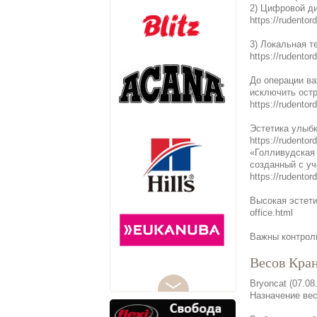
2) Цифровой ди
https://rudentor
3) Локальная 
https://rudentor
До операции ва
исключить ост
https://rudentor
Эстетика улыбк
https://rudentor
«Голливудская 
созданный с уч
https://rudentor
Высокая эстетик
office.html
Важны контроль
Весов Кра
Bryoncat (07.08
Назначение вес