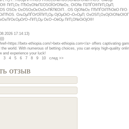
»О® ПѓП„О± ПЂО±О№П‡ОЅОЇОґО№О±, ОїО№ П‡ПЃО®ПѓП„ОµП‚
ЌОЅ ОЅО± О±ОЅО±ОєО±О»ПЌП€ОїП…ОЅ ОјО№О± ПЂПЃОїПЋОёО·ПѓО·
ПЋОЅ. ОљОµПЃОґОЇПѓП„Оµ ОјОµОіО¬О»ОµП‚ О±ОЅП„О±ОјОїО№ОІО­П
О±ПѓОєОµОґО¬ПѓП„Оµ ОєО¬ОёОµ ПѓП„О№ОіОјО®!
08.2026 17:14:13)
)))
href=https://betx-ethiopia.com/>betx-ethiopia.com</a> offers captivating gam
the world. With numerous of betting choices, you can enjoy high-quality onli
w and experience your luck!
3
4
5
6
7
8
9
10
след >>
ть отзыв