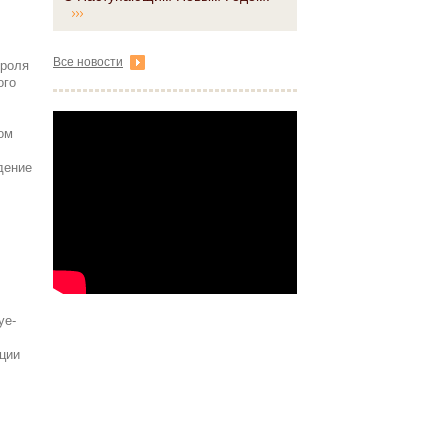
Все новости
троля
ого
ом
дение
ye-
ции