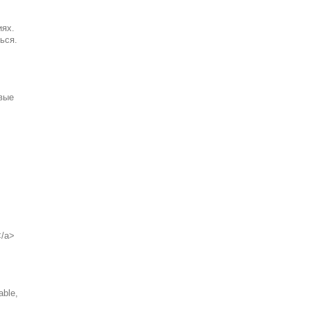
иях.
ься.
вые
</a>
able,