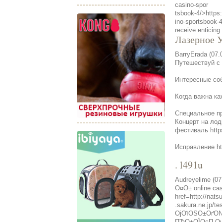
casino-spor
tsbook-4/>https:
ino-sportsbook-4
receive enticing
Лазерное У
BarryErada (07.
Путешествуй с K
Интересные собы
Когда важна каж
Специальное п
Концерт на лод
фестиваль https
Исправление htt
. l491u
Audreyelime (07
О¤О± online 
href=http://nats
.sakura.ne.jp/
ОјОїОЅО±ОґО
ПЂО±ОЇОєП„