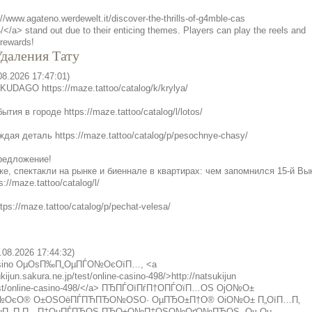
//www.agateno.werdewelt.it/discover-the-thrills-of-g4mble-cas
/</a> stand out due to their enticing themes. Players can play the reels and
 rewards!
даления Тату
08.2026 17:47:01)
UDAGO https://maze.tattoo/catalog/k/krylya/
тия в городе https://maze.tattoo/catalog/l/lotos/
дая деталь https://maze.tattoo/catalog/p/pesochnye-chasy/
редложение!
ке, спектакли на рынке и биеннале в квартирах: чем запомнился 15-й Вы
://maze.tattoo/catalog/l/
ps://maze.tattoo/catalog/p/pechat-velesa/
.08.2026 17:44:32)
casino ОµОѕП‰П„ОµПЃО№ОєОїП…, <a
ukijun.sakura.ne.jp/test/online-casino-498/>http://natsukijun
test/online-casino-498/</a> ПЂПЃОїПѓП†О­ПЃОїП…ОЅ ОјО№О±
№ОєО® О±ОЅОёПЃПЋПЂО№ОЅО· ОµПЂО±П†О® ОіО№О± П„ОїП…П‚
ОµП‚ П„П…П‡ОµПЃПЋОЅ ПЂО±О№П‡ОЅО№ОґО№ПЋОЅ. ОњОµ