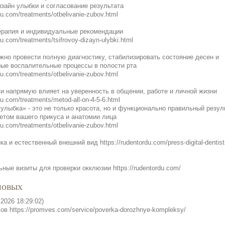
зайн улыбки и согласование результата
du.com/treatments/otbelivanie-zubov.html
терапия и индивидуальные рекомендации
du.com/treatments/tsifrovoy-dizayn-ulybki.html
жно провести полную диагностику, стабилизировать состояние десен и
рые воспалительные процессы в полости рта
du.com/treatments/otbelivanie-zubov.html
и напрямую влияет на уверенность в общении, работе и личной жизни
du.com/treatments/metod-all-on-4-5-6.html
улыбка» - это не только красота, но и функционально правильный резуль
етом вашего прикуса и анатомии лица
du.com/treatments/otbelivanie-zubov.html
а и естественный внешний вид https://rudentordu.com/press-digital-dentist
ные визиты для проверки окклюзии https://rudentordu.com/
новых
.2026 18:29:02)
ов https://promves.com/service/poverka-dorozhnye-kompleksy/