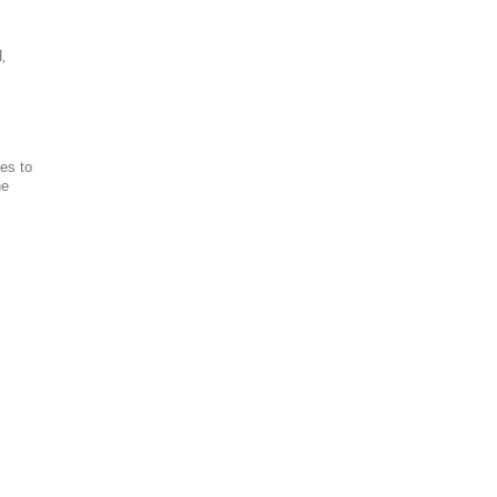
‚
es to
ne