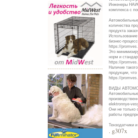
Инженеры НАИС
комплекса с пов
Автомобильные 
количества про
продукта заказч
Использование
бизнес-процесс
https://promves
Это минимизиру
норм и стандар
https://promves
Наличие такого
продукции, чт
https://promves
ВИДЫ АВТОМ
Автомобильные
производственн
elektronnye-ves
Они не только 
работы предприя
Тензодатчики и
. g307x