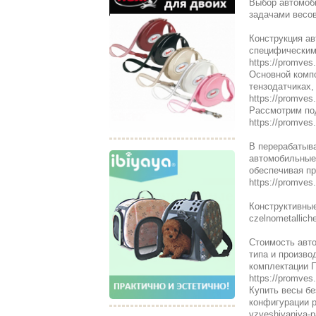
Выбор автомоб
задачами весов
Конструкция ав
специфическим
https://promves
Основной комп
тензодатчиках,
https://promves
Рассмотрим по
https://promves
В перерабатыв
автомобильные 
обеспечивая пр
https://promves
Конструктивные
czelnometalliche
Стоимость авт
типа и произво
комплектации 
https://promves
Купить весы бе
конфигурации р
vzveshivaniya-p