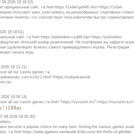
08.2026 18:18:53)
t официальный сайт, <a href=https://1xbet-gnh46.sbs/>https://1xbet-
 игроки получают шанс участвовать на разнообразных спортивных событ
итивно понятен, что способствует пользователям быстро сориентироват
2026 18:18:01)
льный сайт, <a href=https://pokerdom-cxq98.top/>https://pokerdom-
 предлагает большой выбор развлечений. На платформе вы найдете игро
рые удовлетворят всякого самого привередливого игрока. Регистрация
 может начать игру.
.2026 18:13:21)
over all our casino games <a
ultankasinokz.com.kz/kz1.html">https://sultankasinok
tml</a>
.2026 18:09:14)
over all our casino games <a href="https://vyvozim.kz/">https://vyvozim.kz/
ts! t188m
07.08.2026 18:05:30)
зибать
have become a popular choice for many fans. Among the various games avail
ots, <a href=https://www.agateno.werdewelt.it/discover-the-thrills-of-g4mble-