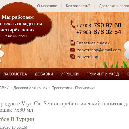
О магазине
Как заказать?
Доставка и опла
Мы работаем
 тех, кто ходит на
790 97 68
+7 903
четырёх лапах
878 32 54
+7 968
и не только…
Связаться с нами
zoovetshop@gmail.com
zoovetshop
ЛАКОМСТВА
ДОБАВКИ
ИГРУШКИ
ГРУМИНГ И УХОД
АВКИ
»
Добавки для кошек
»
Пребиотики - Пробиотики
продукте
Viyo Cat Senior пребиотический напиток д
ошек 7х30 мл
убов В Турции
8.2026 18:56:15)