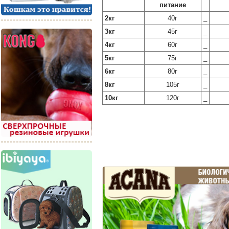
питание
2кг
40г
_
3кг
45г
_
4кг
60г
_
5кг
75г
_
6кг
80г
_
8кг
105г
_
10кг
120г
_