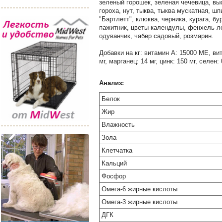
зеленый горошек, зеленая чечевица, вы
гороха, нут, тыква, тыква мускатная, ш
"Бартлетт", клюква, черника, курага, б
пажитник, цветы календулы, фенхель л
одуванчик, чабер садовый, розмарин.
Добавки на кг: витамин А: 15000 МЕ, вит
мг, марганец: 14 мг, цинк: 150 мг, селе
Анализ:
Белок
Жир
Влажность
Зола
Клетчатка
Кальций
Фосфор
Омега-6 жирные кислоты
Омега-3 жирные кислоты
ДГК