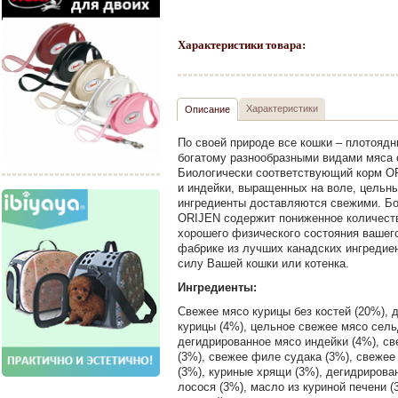
Характеристики товара:
Характеристики
Описание
По своей природе все кошки – плотоядн
богатому разнообразными видами мяса 
Биологически соответствующий корм OR
и индейки, выращенных на воле, цельны
ингредиенты доставляются свежими. Бо
ORIJEN содержит пониженное количест
хорошего физического состояния вашег
фабрике из лучших канадских ингредиен
силу Вашей кошки или котенка.
Ингредиенты:
Свежее мясо курицы без костей (20%), 
курицы (4%), цельное свежее мясо сельд
дегидрированное мясо индейки (4%), св
(3%), свежее филе судака (3%), свежее
(3%), куриные хрящи (3%), дегидрирова
лосося (3%), масло из куриной печени (