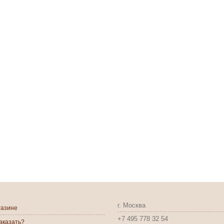
г. Москва
газине
+7 495 778 32 54
заказать?