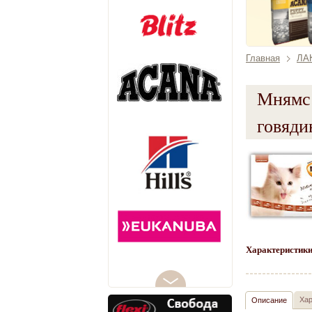
Главная
ЛА
Мнямс 
говяди
Характеристики
Хар
Описание