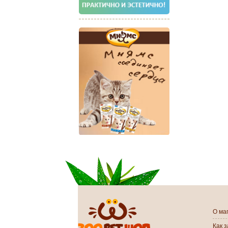
О ма
Как 