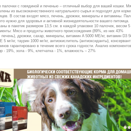
палочки с говядиной и печенью – отличный выбор для вашей кошки. Мя
влены из высококачественного натурального сырья и подходят для корм
сяцев. В состав входят мясо, печень, дрожжи, минералы и витамины. Пал
что нужно для здоровья и активной жизнедеятельности вашего питомца.
аны в пакетик размером 13,5 см. в каждой упаковке 10 палочек, весом 5 
иенты: Мясо и продукты животного происхождения (89%, из них 43%
 печень), дрожжи, сахар, минералы, витамин A 5000 МЕ/кг, витамин D3 5
E 5 мг/кг, таурин 1000 мг/кг, антиокислитель (антиоксиданты), консервант
инов гарантировано в течение всего срока годности. Анализ компоненто
ир - 19%, зола - 9%, клетчатка - 1%, влажность – 27%