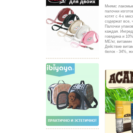
Мнямс лакомые 
палочки изгото
котят с 4-х ме
содержат все, 
Палочки упаков
каждая. Ингред
говядина и 10%
МЕ/кг, витамин 
Действие витам
белок - 34%, ж