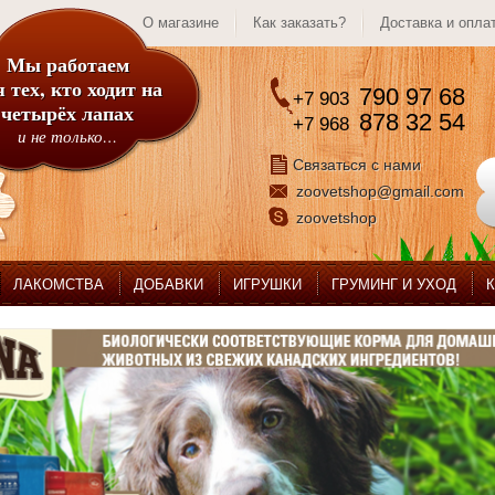
О магазине
Как заказать?
Доставка и опла
Мы работаем
 тех, кто ходит на
790 97 68
+7 903
четырёх лапах
878 32 54
+7 968
и не только…
Связаться с нами
zoovetshop@gmail.com
zoovetshop
ЛАКОМСТВА
ДОБАВКИ
ИГРУШКИ
ГРУМИНГ И УХОД