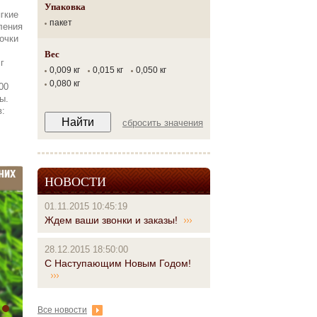
Упаковка
гкие
пакет
ления
очки
Вес
г
0,009 кг
0,015 кг
0,050 кг
0,080 кг
00
ы.
в:
сбросить значения
НОВОСТИ
01.11.2015 10:45:19
Ждем ваши звонки и заказы!
28.12.2015 18:50:00
С Наступающим Новым Годом!
Все новости