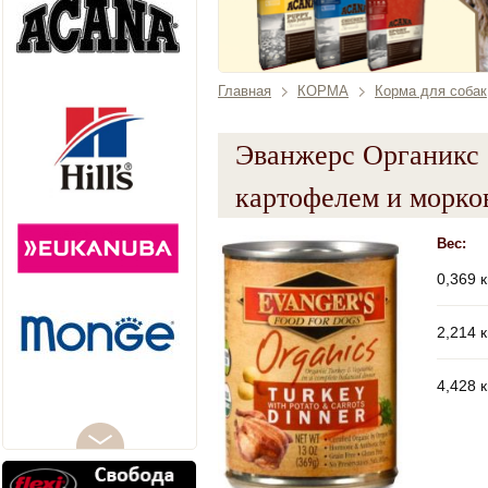
Главная
КОРМА
Корма для собак
Эванжерс Органикс 
картофелем и морко
Вес:
0,369 к
2,214 к
4,428 к