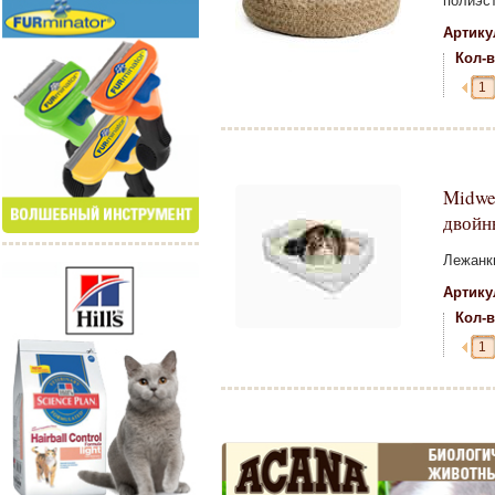
полиэс
Артику
Кол-в
Midwes
двойн
Лежанки
Артику
Кол-в