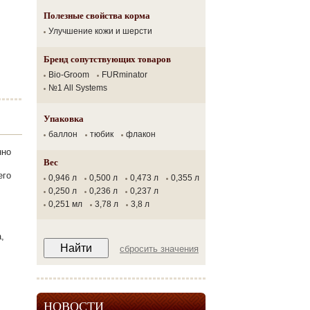
Полезные свойства корма
Улучшение кожи и шерсти
Бренд сопутствующих товаров
Bio-Groom
FURminator
№1 All Systems
Упаковка
баллон
тюбик
флакон
нно
Вес
его
0,946 л
0,500 л
0,473 л
0,355 л
0,250 л
0,236 л
0,237 л
0,251 мл
3,78 л
3,8 л
,
сбросить значения
НОВОСТИ