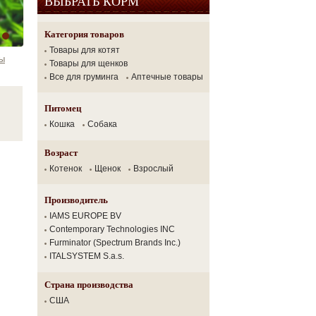
ВЫБРАТЬ КОРМ
Категория товаров
Товары для котят
ы
Товары для щенков
Все для груминга
Аптечные товары
Питомец
Кошка
Собака
Возраст
Котенок
Щенок
Взрослый
Производитель
IAMS EUROPE BV
Contemporary Technologies INC
Furminator (Spectrum Brands Inc.)
ITALSYSTEM S.a.s.
Страна производства
США