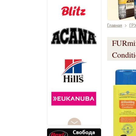
Главная
ГР
FURmin
Condit