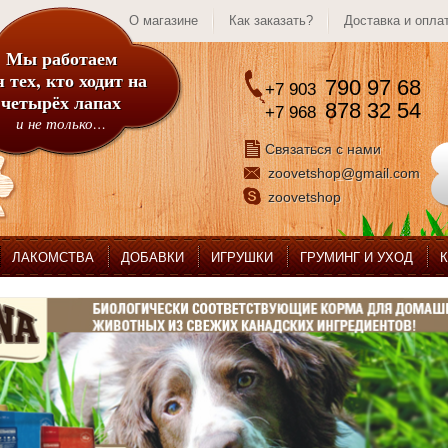
О магазине
Как заказать?
Доставка и опла
Мы работаем
 тех, кто ходит на
790 97 68
+7 903
четырёх лапах
878 32 54
+7 968
и не только…
Связаться с нами
zoovetshop@gmail.com
zoovetshop
ЛАКОМСТВА
ДОБАВКИ
ИГРУШКИ
ГРУМИНГ И УХОД