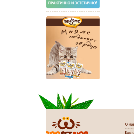
О ма
Как 